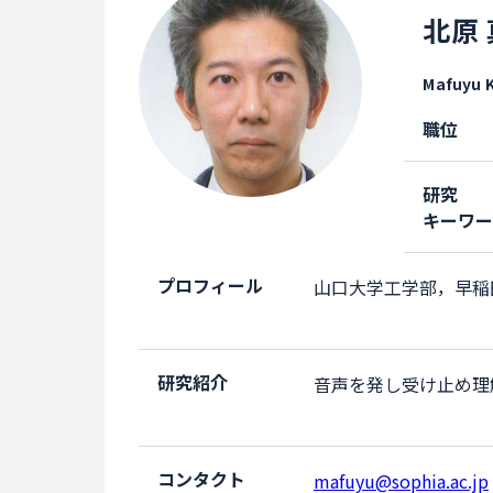
北原
Mafuyu K
職位
研究
キーワ
プロフィール
山口大学工学部，早稲
研究紹介
音声を発し受け止め理
コンタクト
mafuyu@sophia.ac.jp