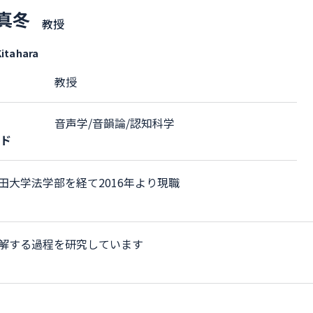
 真冬
教授
itahara
教授
音声学/音韻論/認知科学
ード
田大学法学部を経て2016年より現職
解する過程を研究しています