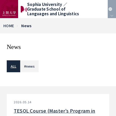
Sophia University ／
Graduate School of
Languages and Linguistics
JP
HOME
News
EN
News
ALL
#
news
2026.05.14
TESOL Course (Master’s Program in